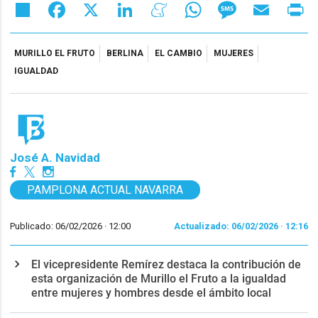
Share
Facebook
X
LinkedIn
Meneame
WhatsApp
Message
Email
Pr
MURILLO EL FRUTO
BERLINA
EL CAMBIO
MUJERES
IGUALDAD
José A. Navidad
PAMPLONA ACTUAL NAVARRA
Publicado: 06/02/2026 ·
12:00
Actualizado: 06/02/2026 · 12:16
El vicepresidente Remírez destaca la contribución de
esta organización de Murillo el Fruto a la igualdad
entre mujeres y hombres desde el ámbito local