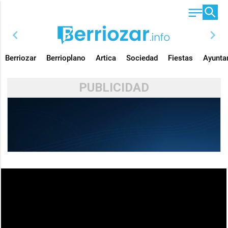
chevron_left
chevron_right
Berriozar
Berrioplano
Artica
Sociedad
Fiestas
Ayunta
PUBLICIDAD