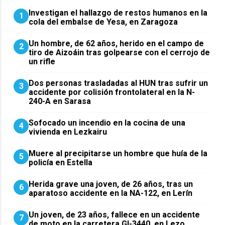
Investigan el hallazgo de restos humanos en la
1
cola del embalse de Yesa, en Zaragoza
Un hombre, de 62 años, herido en el campo de
2
tiro de Aizoáin tras golpearse con el cerrojo de
un rifle
​Dos personas trasladadas al HUN tras sufrir un
3
accidente por colisión frontolateral en la N-
240-A en Sarasa
Sofocado un incendio en la cocina de una
4
vivienda en Lezkairu
Muere al precipitarse un hombre que huía de la
5
policía en Estella
Herida grave una joven, de 26 años, tras un
6
aparatoso accidente en la NA-122, en Lerín
Un joven, de 23 años, fallece en un accidente
7
de moto en la carretera GI-3440, en Lezo