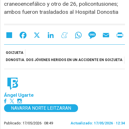
craneoencefálico y otro de 26, policontusiones;
ambos fueron trasladados al Hospital Donostia
Share
Facebook
X
LinkedIn
Meneame
WhatsApp
Message
Email
Pr
GOIZUETA
DONOSTIA. DOS JÓVENES HERIDOS EN UN ACCIDENTE EN GOIZUETA
Ángel Ugarte
NAVARRA NORTE LEITZARAN
Publicado: 17/05/2026 ·
08:49
Actualizado: 17/05/2026 · 12:34