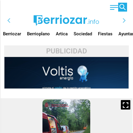
chevron_left
chevron_right
Berriozar
Berrioplano
Artica
Sociedad
Fiestas
Ayunta
PUBLICIDAD