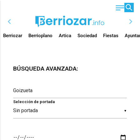
chevron_left
chevron_right
Berriozar
Berrioplano
Artica
Sociedad
Fiestas
Ayunta
BÚSQUEDA AVANZADA:
Selección de portada
▼