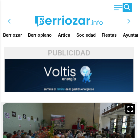
chevron_left
chevron_right
Berriozar
Berrioplano
Artica
Sociedad
Fiestas
Ayunta
PUBLICIDAD