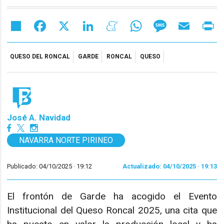
Share
Facebook
X
LinkedIn
Meneame
WhatsApp
Message
Email
Pr
QUESO DEL RONCAL
GARDE
RONCAL
QUESO
José A. Navidad
NAVARRA NORTE PIRINEO
Publicado: 04/10/2025 ·
19:12
Actualizado: 04/10/2025 · 19:13
El frontón de Garde ha acogido el Evento
Institucional del Queso Roncal 2025, una cita que