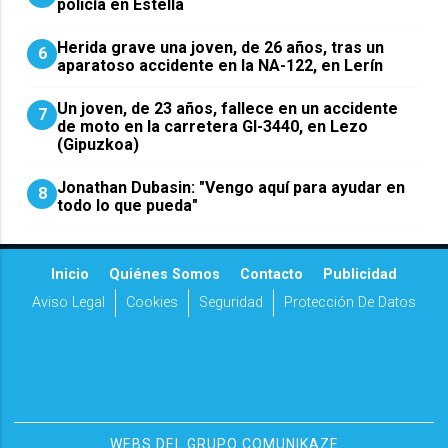
policía en Estella
Herida grave una joven, de 26 años, tras un
6
aparatoso accidente en la NA-122, en Lerín
Un joven, de 23 años, fallece en un accidente
7
de moto en la carretera GI-3440, en Lezo
(Gipuzkoa)
Jonathan Dubasin: "Vengo aquí para ayudar en
8
todo lo que pueda"
Inicio
Quiénes Somos
Contacto
Publicidad
Aviso Legal
Cookies
Seguridad
Protección De Datos
WEBS DEL GRUPO COMUNIKAZE