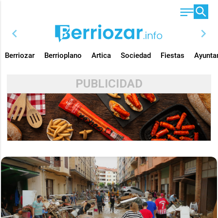
chevron_left
chevron_right
Berriozar
Berrioplano
Artica
Sociedad
Fiestas
Ayunta
PUBLICIDAD