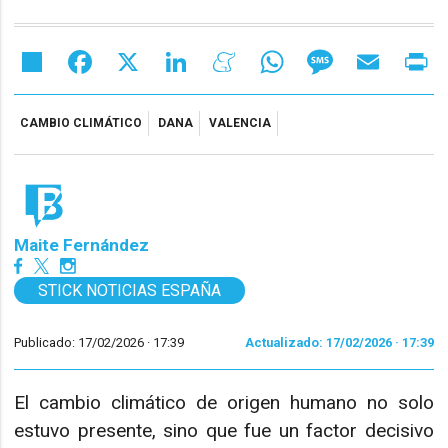
Share
Facebook
X
LinkedIn
Meneame
WhatsApp
Message
Email
Pr
CAMBIO CLIMÁTICO
DANA
VALENCIA
Maite Fernández
STICK NOTICIAS ESPAÑA
Publicado: 17/02/2026 ·
17:39
Actualizado: 17/02/2026 · 17:39
El cambio climático de origen humano no solo
estuvo presente, sino que fue un factor decisivo