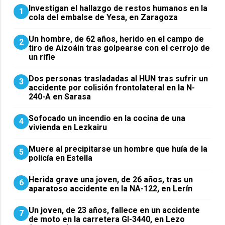
Investigan el hallazgo de restos humanos en la
1
cola del embalse de Yesa, en Zaragoza
Un hombre, de 62 años, herido en el campo de
2
tiro de Aizoáin tras golpearse con el cerrojo de
un rifle
​Dos personas trasladadas al HUN tras sufrir un
3
accidente por colisión frontolateral en la N-
240-A en Sarasa
Sofocado un incendio en la cocina de una
4
vivienda en Lezkairu
Muere al precipitarse un hombre que huía de la
5
policía en Estella
Herida grave una joven, de 26 años, tras un
6
aparatoso accidente en la NA-122, en Lerín
Un joven, de 23 años, fallece en un accidente
7
de moto en la carretera GI-3440, en Lezo