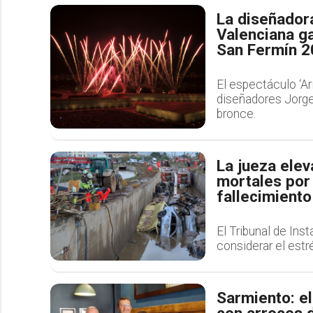
La diseñador
Valenciana ga
San Fermín 2
El espectáculo ‘Ar
diseñadores Jorge 
bronce.
La jueza eleva
mortales por 
fallecimiento
El Tribunal de Ins
considerar el estr
Sarmiento: e