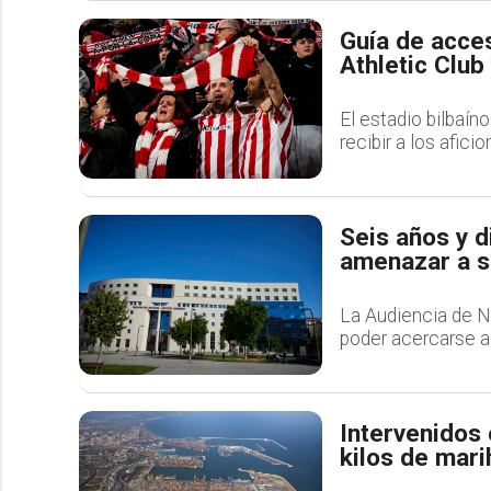
Guía de acces
Athletic Club
El estadio bilbaín
recibir a los afic
Seis años y d
amenazar a s
La Audiencia de N
poder acercarse a 
Intervenidos 
kilos de mar