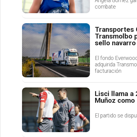
Ángela Gómez gana 
combate
Transportes C
Transmolbo pa
sello navarro
El fondo Everwood 
adquirida Transmo
facturación
Lisci llama a
Muñoz como ú
El partido se dispu