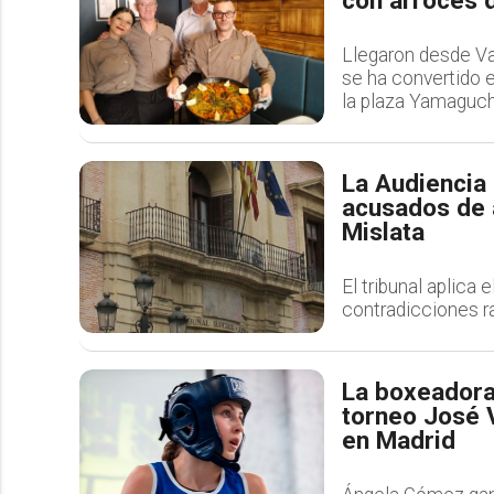
con arroces 
Llegaron desde V
se ha convertido e
la plaza Yamaguch
La Audiencia
acusados de 
Mislata
El tribunal aplica 
contradicciones ra
La boxeadora
torneo José V
en Madrid