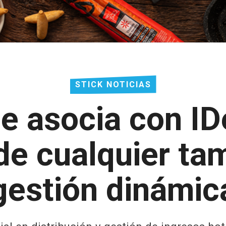
STICK NOTICIAS
e asocia con I
 de cualquier t
 gestión dinámic