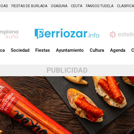
COAS
FIESTAS DE BURLADA
OSASUNA
CEUTA
FANGOS TUDELA
CLASIFIC
ica
Sociedad
Fiestas
Ayuntamiento
Cultura
Agenda
C
PUBLICIDAD