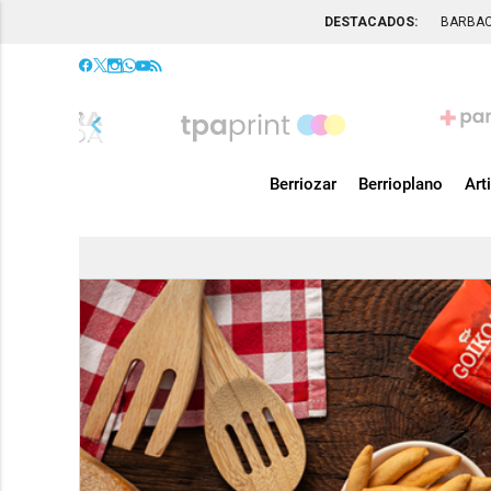
DESTACADOS:
BARBA
chevron_left
Berriozar
Berrioplano
Art