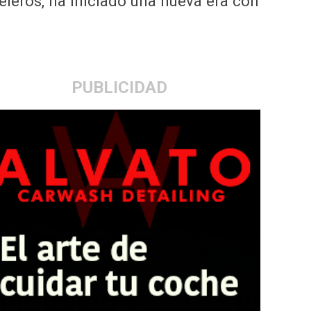
eleros, ha iniciado una nueva era con
PUBLICIDAD