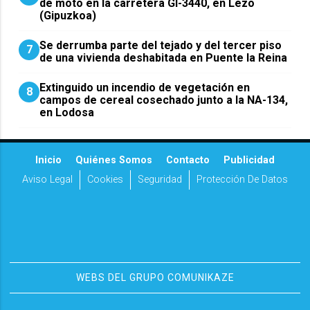
de moto en la carretera GI-3440, en Lezo
(Gipuzkoa)
Se derrumba parte del tejado y del tercer piso
7
de una vivienda deshabitada en Puente la Reina
Extinguido un incendio de vegetación en
8
campos de cereal cosechado junto a la NA-134,
en Lodosa
Inicio
Quiénes Somos
Contacto
Publicidad
Aviso Legal
Cookies
Seguridad
Protección De Datos
WEBS DEL GRUPO COMUNIKAZE