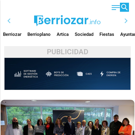
chevron_left
chevron_right
Berriozar
Berrioplano
Artica
Sociedad
Fiestas
Ayunta
PUBLICIDAD