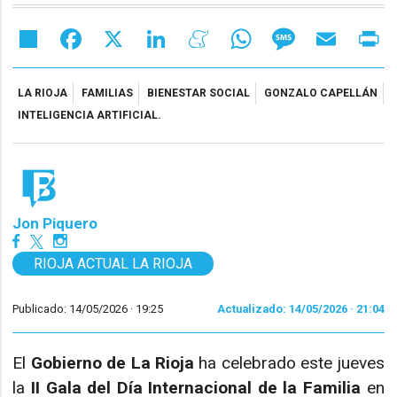
Share
Facebook
X
LinkedIn
Meneame
WhatsApp
Message
Email
Pr
LA RIOJA
FAMILIAS
BIENESTAR SOCIAL
GONZALO CAPELLÁN
INTELIGENCIA ARTIFICIAL.
Jon Piquero
RIOJA ACTUAL LA RIOJA
Publicado: 14/05/2026 ·
19:25
Actualizado: 14/05/2026 · 21:04
El
Gobierno de La Rioja
ha celebrado este jueves
la
II Gala del Día Internacional de la Familia
en