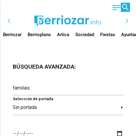
chevron_left
chevron_right
Berriozar
Berrioplano
Artica
Sociedad
Fiestas
Ayunta
BÚSQUEDA AVANZADA:
Selección de portada
▼