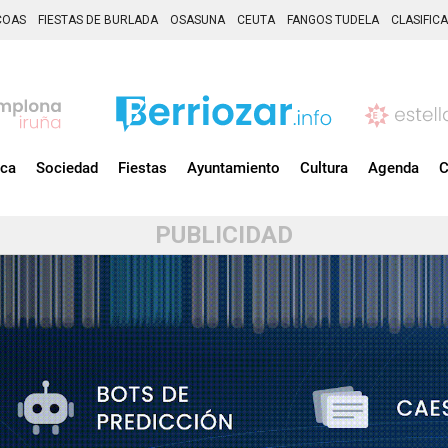
COAS
FIESTAS DE BURLADA
OSASUNA
CEUTA
FANGOS TUDELA
CLASIFIC
ica
Sociedad
Fiestas
Ayuntamiento
Cultura
Agenda
C
PUBLICIDAD