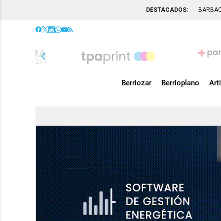
DESTACADOS:
BARBA
chevron_left
Berriozar
Berrioplano
Art