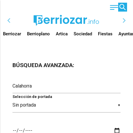
chevron_left
chevron_right
Berriozar
Berrioplano
Artica
Sociedad
Fiestas
Ayunta
BÚSQUEDA AVANZADA:
Selección de portada
▼