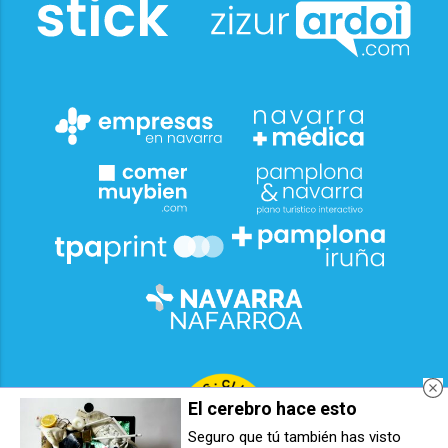
El cerebro hace esto
Seguro que tú también has visto