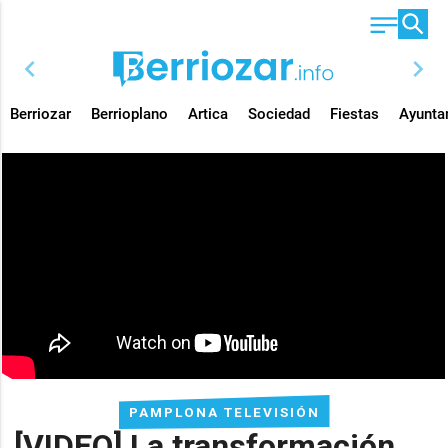
chevron_left
chevron_right
Berriozar
Berrioplano
Artica
Sociedad
Fiestas
Ayunta
PAMPLONA TELEVISIÓN
[VIDEO] La transformación