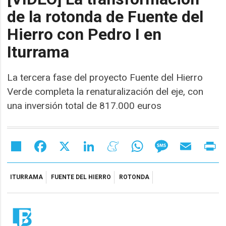
de la rotonda de Fuente del
Hierro con Pedro I en
Iturrama
La tercera fase del proyecto Fuente del Hierro
Verde completa la renaturalización del eje, con
una inversión total de 817.000 euros
Share
Facebook
X
LinkedIn
Meneame
WhatsApp
Message
Email
Pr
ITURRAMA
FUENTE DEL HIERRO
ROTONDA