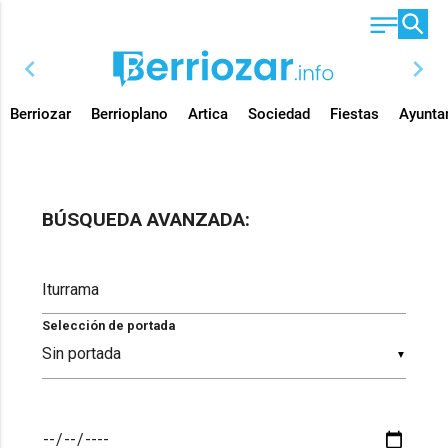
chevron_left
chevron_right
Berriozar
Berrioplano
Artica
Sociedad
Fiestas
Ayunta
BÚSQUEDA AVANZADA:
Selección de portada
▼