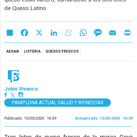
de Queso Latino
Share
Facebook
X
LinkedIn
Meneame
WhatsApp
Message
Email
Pr
AESAN
LISTERIA
QUESOS FRESCOS
Jokin Vivanco
PAMPLONA ACTUAL SALUD Y BIENESTAR
Publicado: 15/05/2026 ·
16:39
Actualizado: 15/05/2026 · 16:39
Tres lotes de queso fresco de la marca Goya