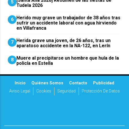
[Santa Ana 2026] Resumen de las fiestas de
5
Tudela 2026
Herido muy grave un trabajador de 38 años tras
6
sufrir un accidente laboral con agua hirviendo
en Villafranca
Herida grave una joven, de 26 años, tras un
7
aparatoso accidente en la NA-122, en Lerín
Muere al precipitarse un hombre que huía de la
8
policía en Estella
Inicio
Quiénes Somos
Contacto
Publicidad
Aviso Legal
Cookies
Seguridad
Protección De Datos