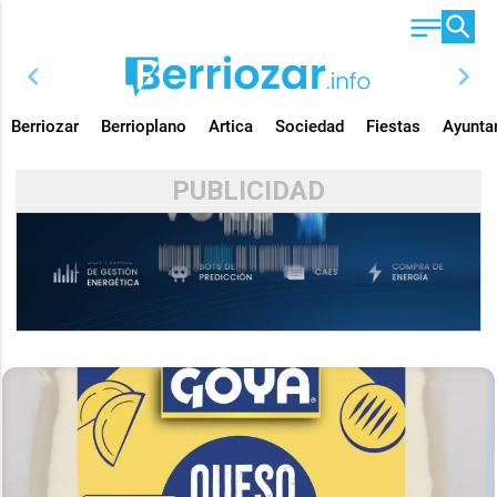
chevron_left
chevron_right
Berriozar
Berrioplano
Artica
Sociedad
Fiestas
Ayunta
PUBLICIDAD