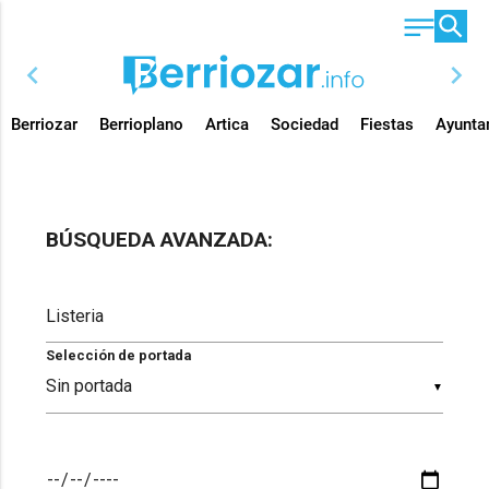
chevron_left
chevron_right
Berriozar
Berrioplano
Artica
Sociedad
Fiestas
Ayunta
BÚSQUEDA AVANZADA:
Selección de portada
▼