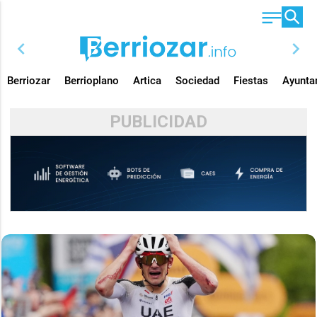
chevron_left
chevron_right
Berriozar
Berrioplano
Artica
Sociedad
Fiestas
Ayunta
PUBLICIDAD