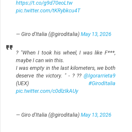
https://t.co/g9d70eoLtw
pic.twitter.com/tKRybkcu4T
— Giro d'Italia (@giroditalia)
May 13, 2026
?️ "When I took his wheel, I was like F***,
maybe I can win this.
I was empty in the last kilometers, we both
deserve the victory. " - ? ??
@Igorarrieta9
(UEX)
#GirodItalia
pic.twitter.com/c0dlzIkAUy
— Giro d'Italia (@giroditalia)
May 13, 2026