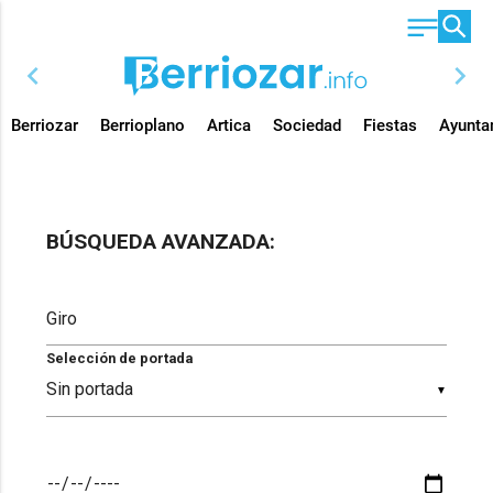
chevron_left
chevron_right
Berriozar
Berrioplano
Artica
Sociedad
Fiestas
Ayunta
BÚSQUEDA AVANZADA:
Selección de portada
▼