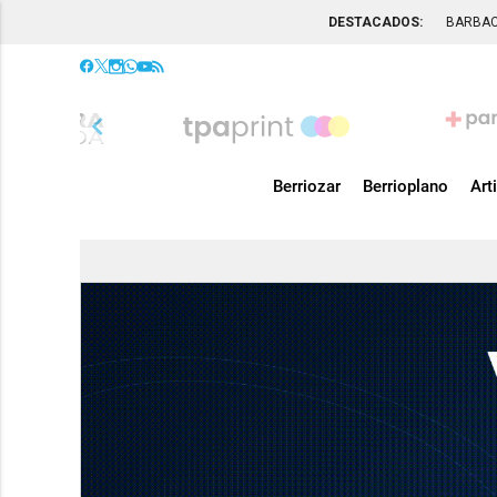
DESTACADOS:
BARBA
chevron_left
Berriozar
Berrioplano
Art