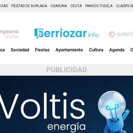
COAS
FIESTAS DE BURLADA
OSASUNA
CEUTA
FANGOS TUDELA
CLASIFIC
ica
Sociedad
Fiestas
Ayuntamiento
Cultura
Agenda
C
PUBLICIDAD