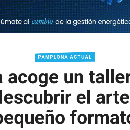
PAMPLONA ACTUAL
 acoge un taller
descubrir el art
pequeño format