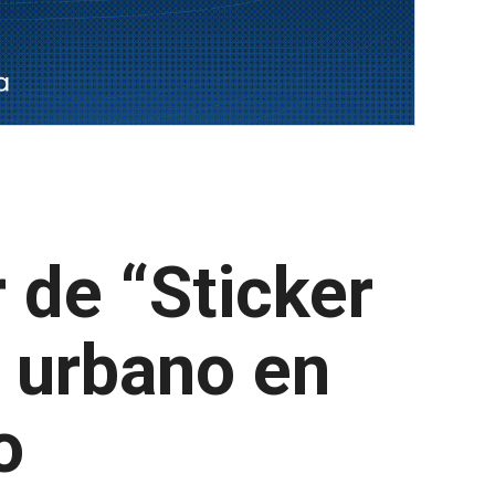
 de “Sticker
e urbano en
o