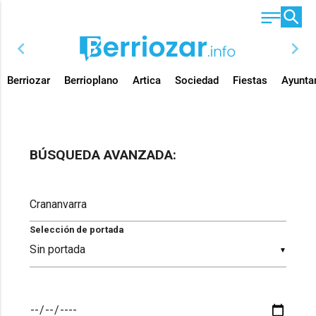
chevron_left
chevron_right
Berriozar
Berrioplano
Artica
Sociedad
Fiestas
Ayunta
BÚSQUEDA AVANZADA:
Selección de portada
▼