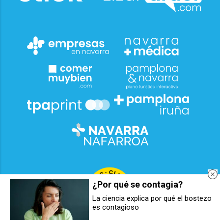
¿Por qué se contagia?
La ciencia explica por qué el bostezo
es contagioso