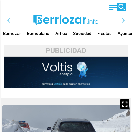
chevron_left
chevron_right
Berriozar
Berrioplano
Artica
Sociedad
Fiestas
Ayunta
PUBLICIDAD