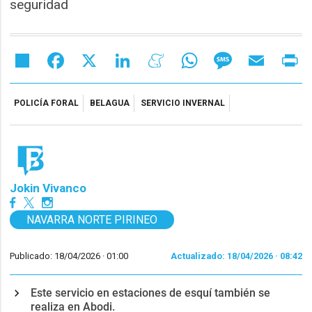
seguridad
Share
Facebook
X
LinkedIn
Meneame
WhatsApp
Message
Email
Pr
POLICÍA FORAL
BELAGUA
SERVICIO INVERNAL
Jokin Vivanco
NAVARRA NORTE PIRINEO
Publicado: 18/04/2026 ·
01:00
Actualizado: 18/04/2026 · 08:42
Este servicio en estaciones de esquí también se
realiza en Abodi.