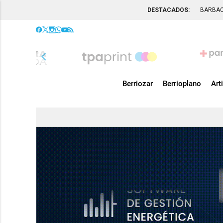
DESTACADOS:
BARBA
chevron_left
Berriozar
Berrioplano
Art