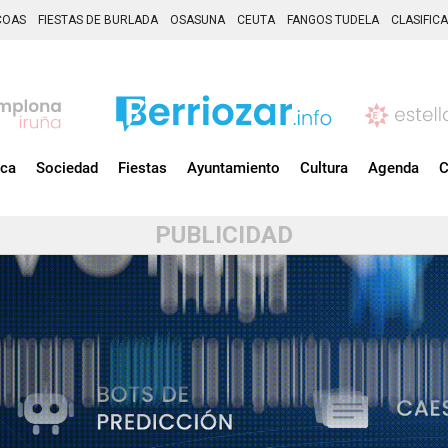
COAS
FIESTAS DE BURLADA
OSASUNA
CEUTA
FANGOS TUDELA
CLASIFIC
ica
Sociedad
Fiestas
Ayuntamiento
Cultura
Agenda
C
PUBLICIDAD