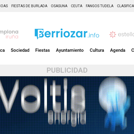
COAS
FIESTAS DE BURLADA
OSASUNA
CEUTA
FANGOS TUDELA
CLASIFIC
ica
Sociedad
Fiestas
Ayuntamiento
Cultura
Agenda
C
PUBLICIDAD