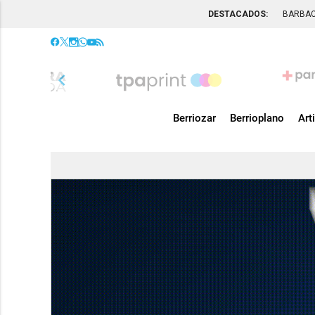
DESTACADOS:
BARBA
chevron_left
Berriozar
Berrioplano
Art