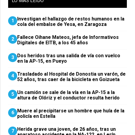
LO
MÁS LEIDO
Investigan el hallazgo de restos humanos en la
1
cola del embalse de Yesa, en Zaragoza
Fallece Oihane Mateos, jefa de Informativos
2
Digitales de EITB, a los 45 años
Dos heridos tras una salida de vía con vuelco
3
en la AP-15, en Pueyo
Trasladado al Hospital de Donostia un varón, de
4
52 años, tras caer de la bicicleta en Goizueta
Un camión se sale de la vía en la AP-15 a la
5
altura de Olóriz y el conductor resulta herido
Muere al precipitarse un hombre que huía de la
6
policía en Estella
Herida grave una joven, de 26 años, tras un
7
aparatoso accidente en la NA-122, en Lerín