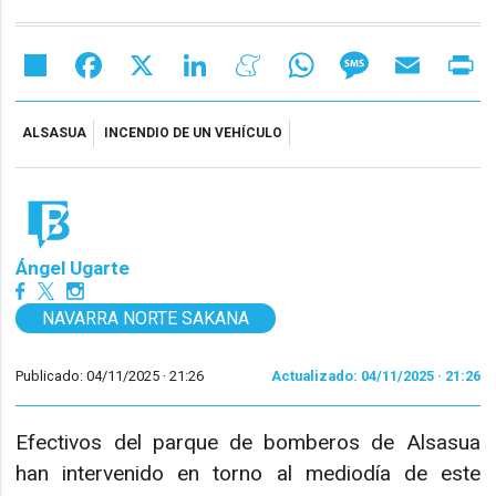
Share
Facebook
X
LinkedIn
Meneame
WhatsApp
Message
Email
Pr
ALSASUA
INCENDIO DE UN VEHÍCULO
Ángel Ugarte
NAVARRA NORTE SAKANA
Publicado: 04/11/2025 ·
21:26
Actualizado: 04/11/2025 · 21:26
Efectivos del parque de bomberos de Alsasua
han intervenido en torno al mediodía de este