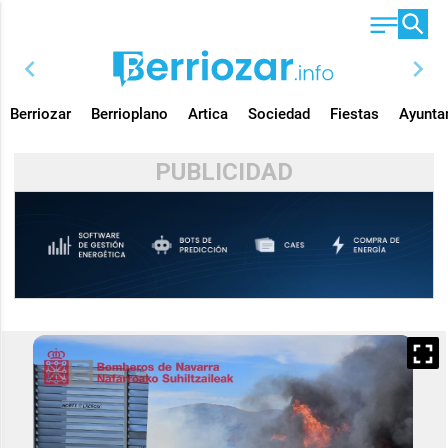
chevron_left
chevron_right
Berriozar
Berrioplano
Artica
Sociedad
Fiestas
Ayunta
PUBLICIDAD