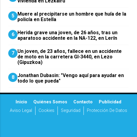
vivienda en Lezkairu
Muere al precipitarse un hombre que huía de la
5
policía en Estella
Herida grave una joven, de 26 años, tras un
6
aparatoso accidente en la NA-122, en Lerín
Un joven, de 23 años, fallece en un accidente
7
de moto en la carretera GI-3440, en Lezo
(Gipuzkoa)
Jonathan Dubasin: "Vengo aquí para ayudar en
8
todo lo que pueda"
Inicio
Quiénes Somos
Contacto
Publicidad
Aviso Legal
Cookies
Seguridad
Protección De Datos