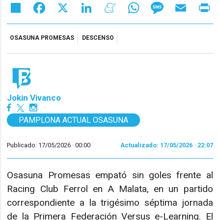
Share
Facebook
X
LinkedIn
Meneame
WhatsApp
Message
Email
Pr
OSASUNA PROMESAS
DESCENSO
Jokin Vivanco
PAMPLONA ACTUAL OSASUNA
Publicado: 17/05/2026 ·
00:00
Actualizado: 17/05/2026 · 22:07
Osasuna Promesas empató sin goles frente al
Racing Club Ferrol en A Malata, en un partido
correspondiente a la trigésimo séptima jornada
de la Primera Federación Versus e-Learning. El