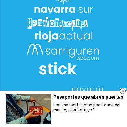
Pasaportes que abren puertas
Los pasaportes más poderosos del
mundo, ¿está el tuyo?
La temporada de verano en las
Vuelve la San Cristóbal Xtrem:
piscinas de Berriozar comienza el
once ediciones desafiando el
próximo 12 de junio: estas son
monte Ezkaba
las novedades de 2026