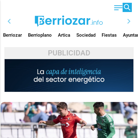
chevron_left
chevron_right
Berriozar
Berrioplano
Artica
Sociedad
Fiestas
Ayunta
PUBLICIDAD