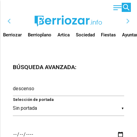
chevron_left
chevron_right
Berriozar
Berrioplano
Artica
Sociedad
Fiestas
Ayunta
BÚSQUEDA AVANZADA:
Selección de portada
▼