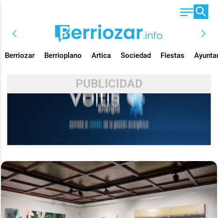
chevron_left
chevron_right
Berriozar
Berrioplano
Artica
Sociedad
Fiestas
Ayunta
PUBLICIDAD