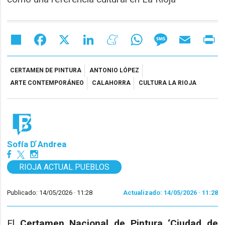
Share
Facebook
X
LinkedIn
Meneame
WhatsApp
Message
Email
Pr
CERTAMEN DE PINTURA
ANTONIO LÓPEZ
ARTE CONTEMPORÁNEO
CALAHORRA
CULTURA LA RIOJA
Sofía D ́Andrea
RIOJA ACTUAL PUEBLOS
Publicado: 14/05/2026 ·
11:28
Actualizado: 14/05/2026 · 11:28
El
Certamen Nacional de Pintura ‘Ciudad de