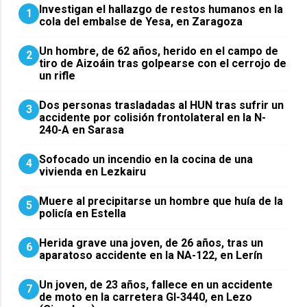
Investigan el hallazgo de restos humanos en la
1
cola del embalse de Yesa, en Zaragoza
Un hombre, de 62 años, herido en el campo de
2
tiro de Aizoáin tras golpearse con el cerrojo de
un rifle
​Dos personas trasladadas al HUN tras sufrir un
3
accidente por colisión frontolateral en la N-
240-A en Sarasa
Sofocado un incendio en la cocina de una
4
vivienda en Lezkairu
Muere al precipitarse un hombre que huía de la
5
policía en Estella
Herida grave una joven, de 26 años, tras un
6
aparatoso accidente en la NA-122, en Lerín
Un joven, de 23 años, fallece en un accidente
7
de moto en la carretera GI-3440, en Lezo