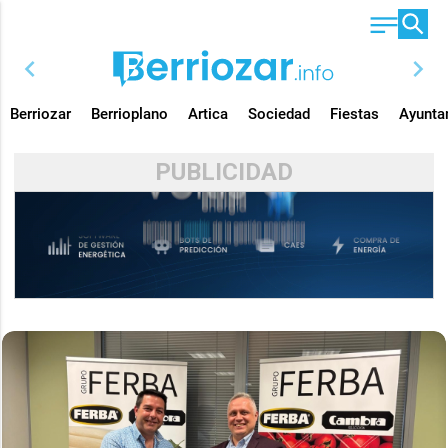
chevron_left
chevron_right
Berriozar
Berrioplano
Artica
Sociedad
Fiestas
Ayunta
PUBLICIDAD