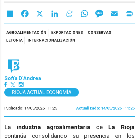
Share
Facebook
X
LinkedIn
Meneame
WhatsApp
Message
Email
Pr
AGROALIMENTACIÓN
EXPORTACIONES
CONSERVAS
LETONIA
INTERNACIONALIZACIÓN
Sofía D ́Andrea
RIOJA ACTUAL ECONOMÍA
Publicado: 14/05/2026 ·
11:25
Actualizado: 14/05/2026 · 11:25
La
industria agroalimentaria
de
La Rioja
continúa consolidando su presencia en los