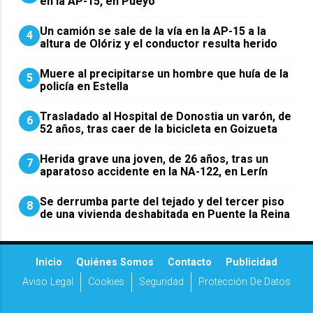
en la AP-15, en Pueyo
Un camión se sale de la vía en la AP-15 a la
4
altura de Olóriz y el conductor resulta herido
Muere al precipitarse un hombre que huía de la
5
policía en Estella
Trasladado al Hospital de Donostia un varón, de
6
52 años, tras caer de la bicicleta en Goizueta
Herida grave una joven, de 26 años, tras un
7
aparatoso accidente en la NA-122, en Lerín
Se derrumba parte del tejado y del tercer piso
8
de una vivienda deshabitada en Puente la Reina
Inicio
Quiénes Somos
Contacto
Publicidad
Aviso Legal
Cookies
Seguridad
Protección De Datos