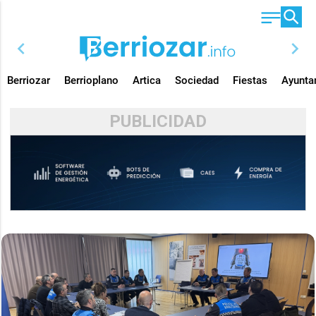
chevron_left
chevron_right
Berriozar
Berrioplano
Artica
Sociedad
Fiestas
Ayunta
PUBLICIDAD