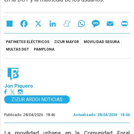
Share
Facebook
X
LinkedIn
Meneame
WhatsApp
Message
Email
Pr
PATINETES ELÉCTRICOS
ZIZUR MAYOR
MOVILIDAD SEGURA
MULTAS DGT
PAMPLONA
Jon Piquero
ZIZUR ARDOI NOTICIAS
Publicado: 28/04/2026 ·
18:46
Actualizado: 28/04/2026 · 18:46
La movilidad urbana en la Comunidad Foral