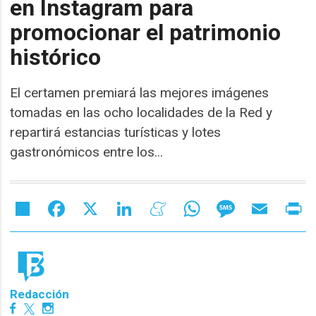
en Instagram para
promocionar el patrimonio
histórico
El certamen premiará las mejores imágenes
tomadas en las ocho localidades de la Red y
repartirá estancias turísticas y lotes
gastronómicos entre los...
Share
Facebook
X
LinkedIn
Meneame
WhatsApp
Message
Email
Pr
Redacción