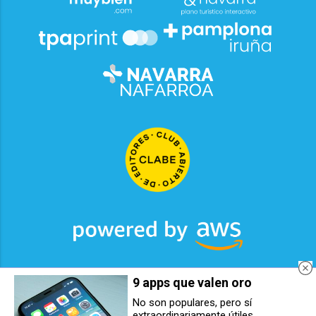
9 apps que valen oro
2026
© Grupo Comunikaze
No son populares, pero sí
extraordinariamente útiles