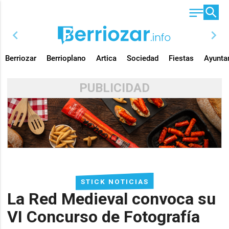
chevron_left
chevron_right
Berriozar
Berrioplano
Artica
Sociedad
Fiestas
Ayunta
PUBLICIDAD
STICK NOTICIAS
La Red Medieval convoca su
VI Concurso de Fotografía