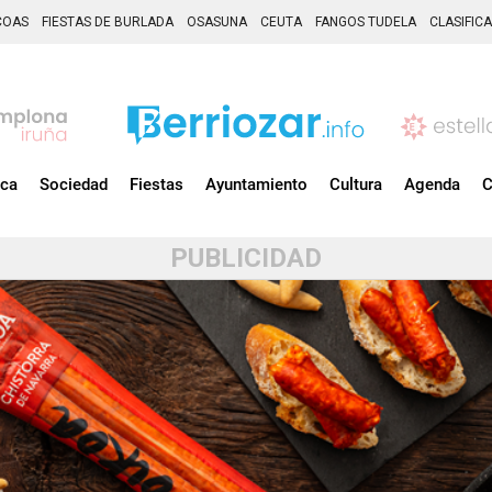
COAS
FIESTAS DE BURLADA
OSASUNA
CEUTA
FANGOS TUDELA
CLASIFIC
ica
Sociedad
Fiestas
Ayuntamiento
Cultura
Agenda
C
PUBLICIDAD