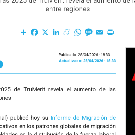
as 2025 de TruMerit revela el aumento de la
entre regiones
Share
Facebook
X
LinkedIn
Meneame
WhatsApp
Message
Email
Print
Publicado: 28/04/2026 ·
18:33
Actualizado: 28/04/2026 · 18:33
025 de TruMerit revela el aumento de las
iones
nal) publicó hoy su
Informe de Migración de
icativos en los patrones globales de migración
ades en la distribución de la fuerza laboral