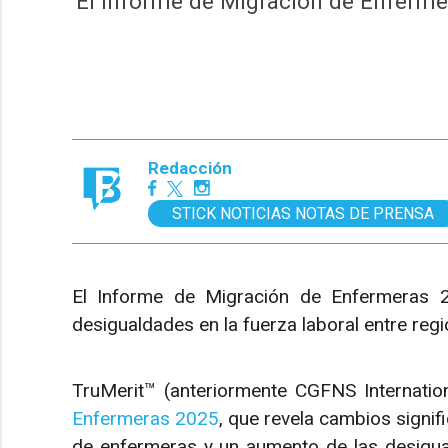
El Informe de Migración de Enfermer
Redacción
STICK NOTICIAS NOTAS DE PRENSA
El Informe de Migración de Enfermeras 2
desigualdades en la fuerza laboral entre reg
TruMerit™ (anteriormente CGFNS Internatio
Enfermeras 2025
, que revela cambios signif
de enfermeras y un aumento de las desiguald