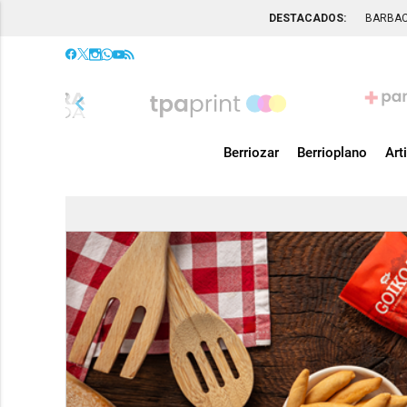
DESTACADOS:
BARBA
chevron_left
Berriozar
Berrioplano
Art