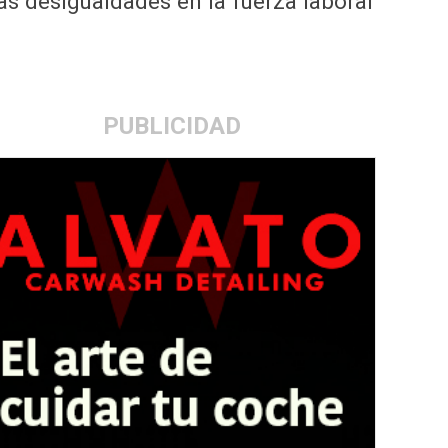
s desigualdades en la fuerza laboral
PUBLICIDAD