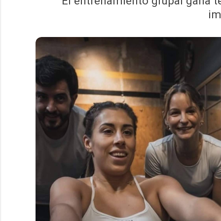
El entrenamiento grupal gana te
im