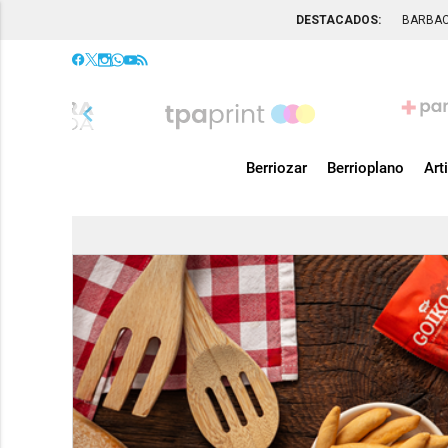
DESTACADOS:
BARBA
chevron_left
Berriozar
Berrioplano
Art