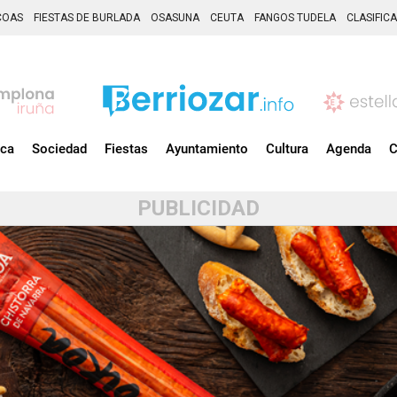
COAS
FIESTAS DE BURLADA
OSASUNA
CEUTA
FANGOS TUDELA
CLASIFIC
ica
Sociedad
Fiestas
Ayuntamiento
Cultura
Agenda
C
PUBLICIDAD