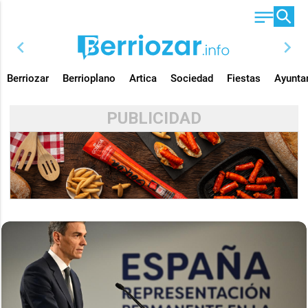
chevron_left
chevron_right
Berriozar
Berrioplano
Artica
Sociedad
Fiestas
Ayunta
PUBLICIDAD