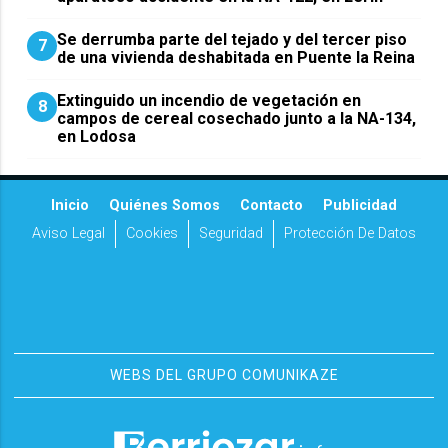
Se derrumba parte del tejado y del tercer piso
7
de una vivienda deshabitada en Puente la Reina
Extinguido un incendio de vegetación en
8
campos de cereal cosechado junto a la NA-134,
en Lodosa
Inicio
Quiénes Somos
Contacto
Publicidad
Aviso Legal
Cookies
Seguridad
Protección De Datos
WEBS DEL GRUPO COMUNIKAZE