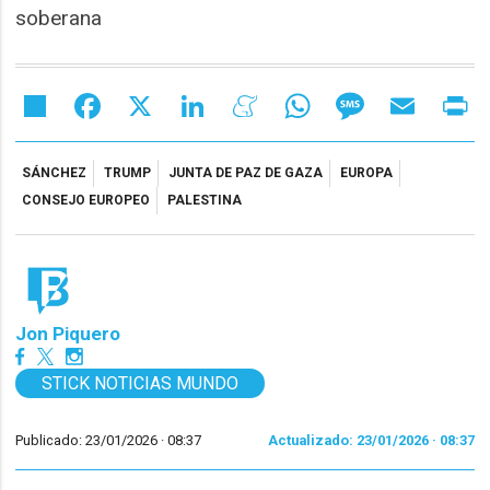
soberana
Share
Facebook
X
LinkedIn
Meneame
WhatsApp
Message
Email
Pr
SÁNCHEZ
TRUMP
JUNTA DE PAZ DE GAZA
EUROPA
CONSEJO EUROPEO
PALESTINA
Jon Piquero
STICK NOTICIAS MUNDO
Publicado: 23/01/2026 ·
08:37
Actualizado: 23/01/2026 · 08:37