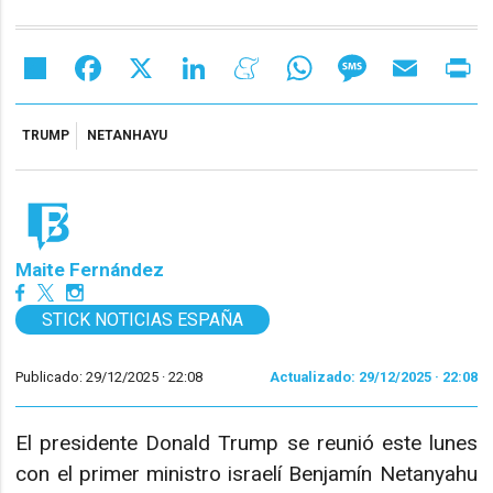
Share
Facebook
X
LinkedIn
Meneame
WhatsApp
Message
Email
Pr
TRUMP
NETANHAYU
Maite Fernández
STICK NOTICIAS ESPAÑA
Publicado: 29/12/2025 ·
22:08
Actualizado: 29/12/2025 · 22:08
El presidente Donald Trump se reunió este lunes
con el primer ministro israelí Benjamín Netanyahu