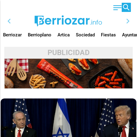
chevron_left
chevron_right
Berriozar
Berrioplano
Artica
Sociedad
Fiestas
Ayunta
PUBLICIDAD