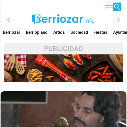
chevron_left
chevron_right
Berriozar
Berrioplano
Artica
Sociedad
Fiestas
Ayunta
PUBLICIDAD