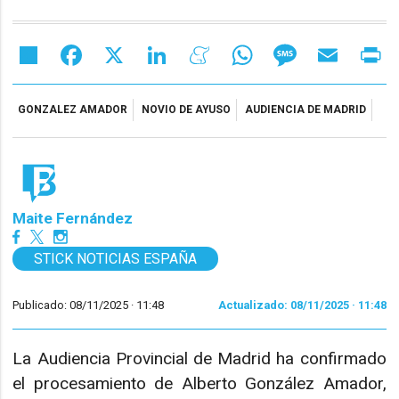
Share
Facebook
X
LinkedIn
Meneame
WhatsApp
Message
Email
Pr
GONZALEZ AMADOR
NOVIO DE AYUSO
AUDIENCIA DE MADRID
Maite Fernández
STICK NOTICIAS ESPAÑA
Publicado: 08/11/2025 ·
11:48
Actualizado: 08/11/2025 · 11:48
La Audiencia Provincial de Madrid ha confirmado
el procesamiento de Alberto González Amador,