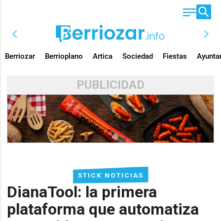
chevron_left
chevron_right
Berriozar
Berrioplano
Artica
Sociedad
Fiestas
Ayunta
PUBLICIDAD
STICK NOTICIAS
DianaTool: la primera
plataforma que automatiza