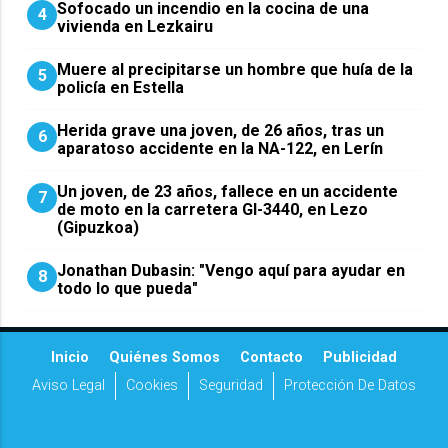
Sofocado un incendio en la cocina de una
4
vivienda en Lezkairu
Muere al precipitarse un hombre que huía de la
5
policía en Estella
Herida grave una joven, de 26 años, tras un
6
aparatoso accidente en la NA-122, en Lerín
Un joven, de 23 años, fallece en un accidente
7
de moto en la carretera GI-3440, en Lezo
(Gipuzkoa)
Jonathan Dubasin: "Vengo aquí para ayudar en
8
todo lo que pueda"
Inicio
Quiénes Somos
Contacto
Publicidad
Aviso Legal
Cookies
Seguridad
Protección De Datos