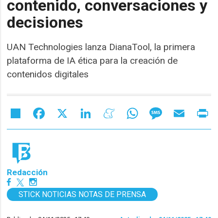
contenido, conversaciones y
decisiones
UAN Technologies lanza DianaTool, la primera
plataforma de IA ética para la creación de
contenidos digitales
Share
Facebook
X
LinkedIn
Meneame
WhatsApp
Message
Email
Pr
Redacción
STICK NOTICIAS NOTAS DE PRENSA