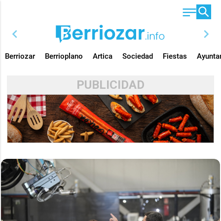
chevron_left
chevron_right
Berriozar
Berrioplano
Artica
Sociedad
Fiestas
Ayunta
PUBLICIDAD