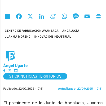
Share
Facebook
X
LinkedIn
Meneame
WhatsApp
Message
Email
Pr
CENTRO DE FABRICACIÓN AVANZADA
ANDALUCÍA
JUANMA MORENO
INNOVACIÓN INDUSTRIAL
Ángel Ugarte
STICK NOTICIAS TERRITORIOS
Publicado: 22/09/2025 ·
17:51
Actualizado: 22/09/2025 · 17:51
El presidente de la Junta de Andalucía, Juanma