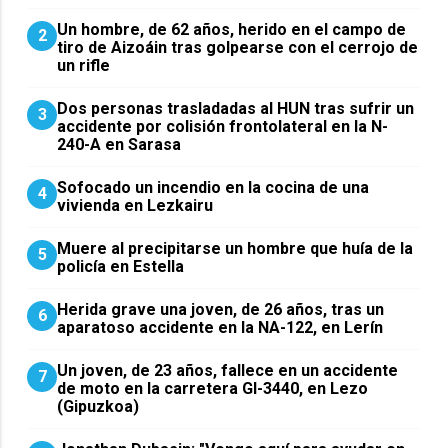
Un hombre, de 62 años, herido en el campo de
2
tiro de Aizoáin tras golpearse con el cerrojo de
un rifle
​Dos personas trasladadas al HUN tras sufrir un
3
accidente por colisión frontolateral en la N-
240-A en Sarasa
Sofocado un incendio en la cocina de una
4
vivienda en Lezkairu
Muere al precipitarse un hombre que huía de la
5
policía en Estella
Herida grave una joven, de 26 años, tras un
6
aparatoso accidente en la NA-122, en Lerín
Un joven, de 23 años, fallece en un accidente
7
de moto en la carretera GI-3440, en Lezo
(Gipuzkoa)