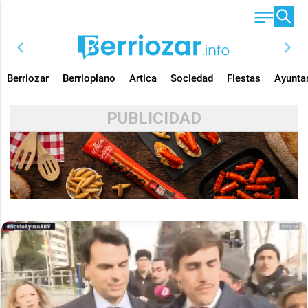
chevron_left
chevron_right
Berriozar
Berrioplano
Artica
Sociedad
Fiestas
Ayunta
PUBLICIDAD