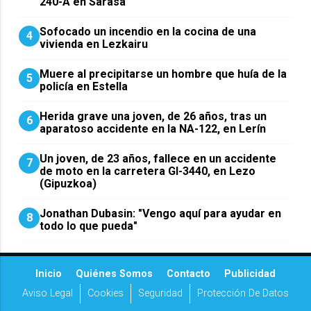
240-A en Sarasa
Sofocado un incendio en la cocina de una
4
vivienda en Lezkairu
Muere al precipitarse un hombre que huía de la
5
policía en Estella
Herida grave una joven, de 26 años, tras un
6
aparatoso accidente en la NA-122, en Lerín
Un joven, de 23 años, fallece en un accidente
7
de moto en la carretera GI-3440, en Lezo
(Gipuzkoa)
Jonathan Dubasin: "Vengo aquí para ayudar en
8
todo lo que pueda"
Inicio
Quiénes Somos
Contacto
Publicidad
Aviso Legal
Cookies
Seguridad
Protección De Datos