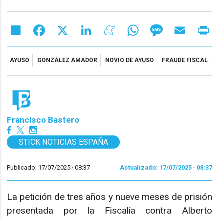
Share
Facebook
X
LinkedIn
Meneame
WhatsApp
Message
Email
Pr
AYUSO
GONZÁLEZ AMADOR
NOVIO DE AYUSO
FRAUDE FISCAL
Francisco Bastero
STICK NOTICIAS ESPAÑA
Publicado: 17/07/2025 ·
08:37
Actualizado: 17/07/2025 · 08:37
La petición de tres años y nueve meses de prisión
presentada por la Fiscalía contra Alberto