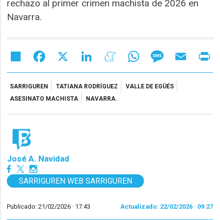
rechazo al primer crimen machista de 2026 en
Navarra.
Share
Facebook
X
LinkedIn
Meneame
WhatsApp
Message
Email
Pr
SARRIGUREN
TATIANA RODRÍGUEZ
VALLE DE EGÜÉS
ASESINATO MACHISTA
NAVARRA.
José A. Navidad
SARRIGUREN WEB SARRIGUREN
Publicado: 21/02/2026 ·
17:43
Actualizado: 22/02/2026 · 09:27