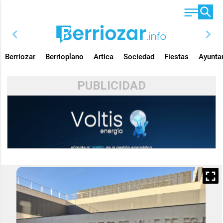
chevron_left
chevron_right
Berriozar
Berrioplano
Artica
Sociedad
Fiestas
Ayunta
PUBLICIDAD