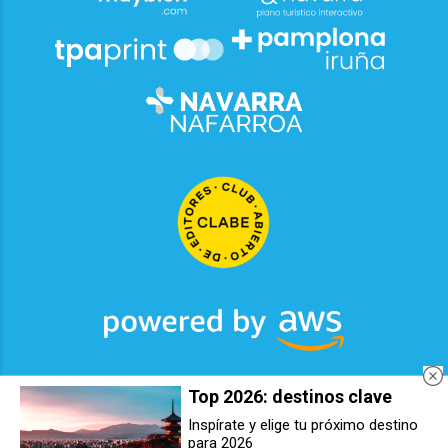
Top 2026: destinos clave
2026
© Grupo Comunikaze
Inspírate y elige tu próximo destino
para 2026
"Voces que cuentan": iniciativa
Berrioplano organiza un taller de