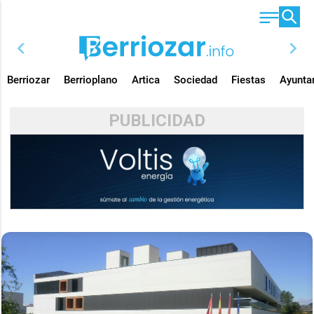
chevron_left
chevron_right
Berriozar
Berrioplano
Artica
Sociedad
Fiestas
Ayunta
PUBLICIDAD