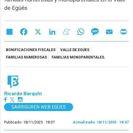
de Egüés
Share
Facebook
X
LinkedIn
Meneame
WhatsApp
Message
Email
Pr
BONIFICACIONES FISCALES
VALLE DE EGÜES
FAMILIAS NUMEROSAS
FAMILIAS MONOPARENTALES.
Ricardo Barquín
SARRIGUREN WEB EGÜES
Publicado: 18/11/2025 ·
18:07
Actualizado: 18/11/2025 · 18:07