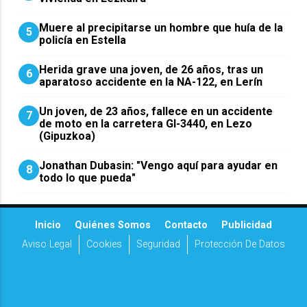
Muere al precipitarse un hombre que huía de la
5
policía en Estella
Herida grave una joven, de 26 años, tras un
6
aparatoso accidente en la NA-122, en Lerín
Un joven, de 23 años, fallece en un accidente
7
de moto en la carretera GI-3440, en Lezo
(Gipuzkoa)
Jonathan Dubasin: "Vengo aquí para ayudar en
8
todo lo que pueda"
Inicio
Quiénes Somos
Contacto
Publicidad
Aviso Legal
Cookies
Seguridad
Protección De Datos