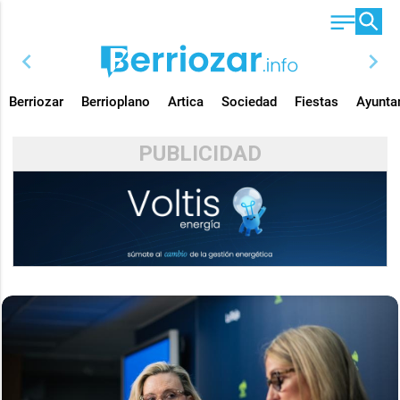
chevron_left
chevron_right
Berriozar
Berrioplano
Artica
Sociedad
Fiestas
Ayunta
PUBLICIDAD