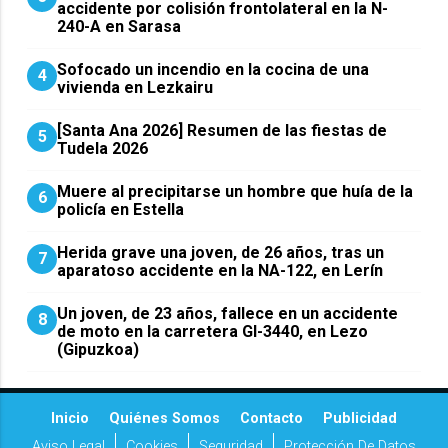
accidente por colisión frontolateral en la N-
240-A en Sarasa
Sofocado un incendio en la cocina de una
4
vivienda en Lezkairu
[Santa Ana 2026] Resumen de las fiestas de
5
Tudela 2026
Muere al precipitarse un hombre que huía de la
6
policía en Estella
Herida grave una joven, de 26 años, tras un
7
aparatoso accidente en la NA-122, en Lerín
Un joven, de 23 años, fallece en un accidente
8
de moto en la carretera GI-3440, en Lezo
(Gipuzkoa)
Inicio
Quiénes Somos
Contacto
Publicidad
Aviso Legal
Cookies
Seguridad
Protección De Datos