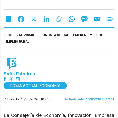
Share
Facebook
X
LinkedIn
Meneame
WhatsApp
Message
Email
Pr
COOPERATIVISMO
ECONOMÍA SOCIAL
EMPRENDIMIENTO
EMPLEO RURAL
Sofía D ́Andrea
RIOJA ACTUAL ECONOMÍA
Publicado: 15/05/2026 ·
10:44
Actualizado: 15/05/2026 · 12:01
La Consejería de Economía, Innovación, Empresa