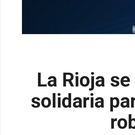
La Rioja s
solidaria pa
ro