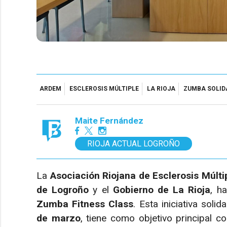
ARDEM
ESCLEROSIS MÚLTIPLE
LA RIOJA
ZUMBA SOLID
Maite Fernández
RIOJA ACTUAL LOGROÑO
La
Asociación Riojana de Esclerosis Múlt
de Logroño
y el
Gobierno de La Rioja
, h
Zumba Fitness Class
. Esta iniciativa sol
de marzo
, tiene como objetivo principal c