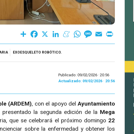
Share
Facebook
X
LinkedIn
Meneame
WhatsApp
Message
Email
Print
ARIA
EXOESQUELETO ROBÓTICO.
Publicado: 09/02/2026 ·
20:56
Actualizado: 09/02/2026 · 20:56
iple (ARDEM)
, con el apoyo del
Ayuntamiento
a presentado la segunda edición de la
Mega
idaria, que se celebrará el próximo domingo
22
oncienciar sobre la enfermedad y obtener los