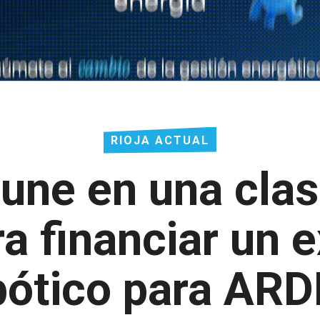
RIOJA ACTUAL
e une en una cla
ra financiar un
bótico para AR