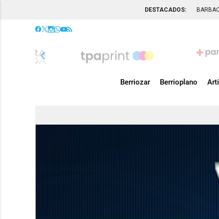
DESTACADOS:
BARBA
chevron_left
Berriozar
Berrioplano
Art