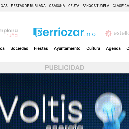
COAS
FIESTAS DE BURLADA
OSASUNA
CEUTA
FANGOS TUDELA
CLASIFIC
ica
Sociedad
Fiestas
Ayuntamiento
Cultura
Agenda
C
PUBLICIDAD