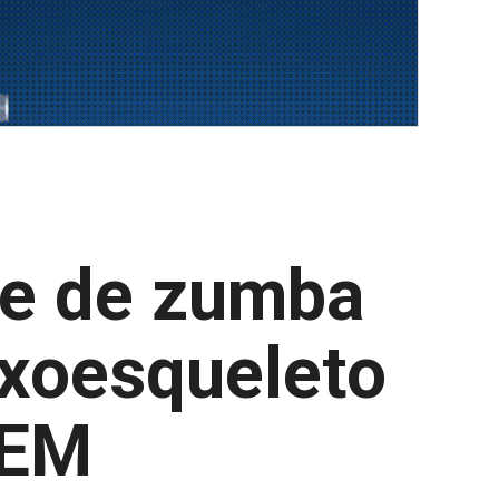
se de zumba
 exoesqueleto
DEM