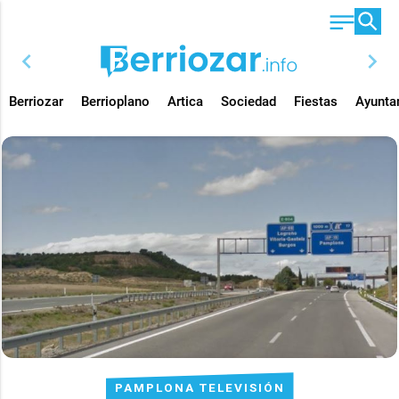
chevron_left
chevron_right
Berriozar
Berrioplano
Artica
Sociedad
Fiestas
Ayunta
PAMPLONA TELEVISIÓN