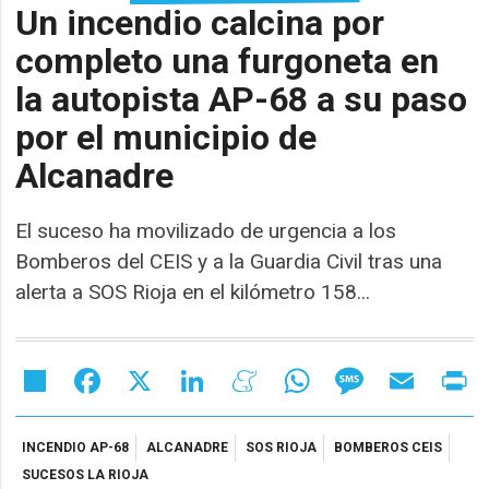
Un incendio calcina por
completo una furgoneta en
la autopista AP-68 a su paso
por el municipio de
Alcanadre
El suceso ha movilizado de urgencia a los
Bomberos del CEIS y a la Guardia Civil tras una
alerta a SOS Rioja en el kilómetro 158...
Share
Facebook
X
LinkedIn
Meneame
WhatsApp
Message
Email
Pr
INCENDIO AP-68
ALCANADRE
SOS RIOJA
BOMBEROS CEIS
SUCESOS LA RIOJA