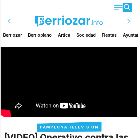
chevron_left
chevron_right
Berriozar
Berrioplano
Artica
Sociedad
Fiestas
Ayunta
PAMPLONA TELEVISIÓN
[VIDEO] Operativo contra las