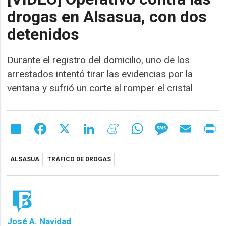
drogas en Alsasua, con dos
detenidos
Durante el registro del domicilio, uno de los
arrestados intentó tirar las evidencias por la
ventana y sufrió un corte al romper el cristal
Share
Facebook
X
LinkedIn
Meneame
WhatsApp
Message
Email
Pr
ALSASUA
TRÁFICO DE DROGAS
José A. Navidad