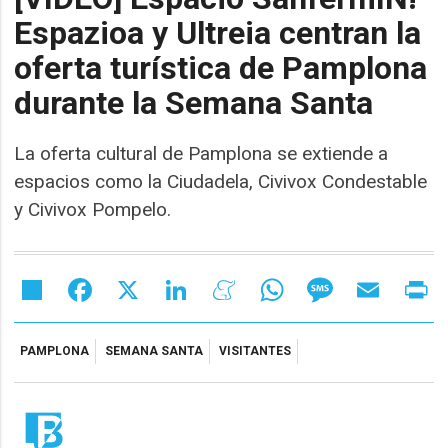
Espazioa y Ultreia centran la
oferta turística de Pamplona
durante la Semana Santa
La oferta cultural de Pamplona se extiende a
espacios como la Ciudadela, Civivox Condestable
y Civivox Pompelo.
Share
Facebook
X
LinkedIn
Meneame
WhatsApp
Message
Email
Pr
PAMPLONA
SEMANA SANTA
VISITANTES