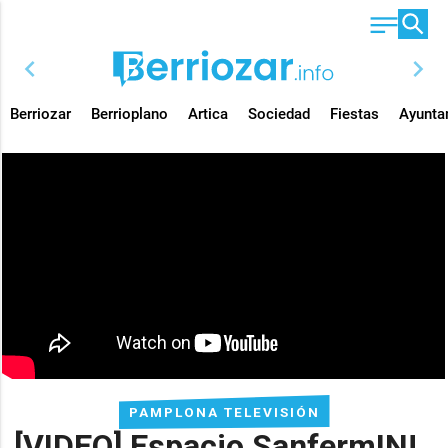
chevron_left
chevron_right
Berriozar
Berrioplano
Artica
Sociedad
Fiestas
Ayunta
PAMPLONA TELEVISIÓN
[VIDEO] Espacio SanfermIN!