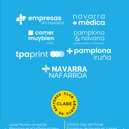
Laura Pausini conquista
[VIDEO] Cata del Primer
Pamplona en el brillante estreno
Espárrago de Navarra en Azagra