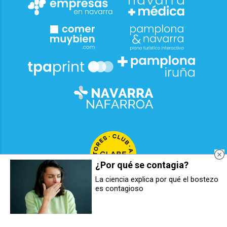
¿Por qué se contagia?
La ciencia explica por qué el bostezo
es contagioso
[EN DIRECTO] El ministro Óscar
[VIDEO] Día de Santa Águeda
Puente comparece en el Congreso
2026: Ortzadar Euskal Folklore
para explicar los últimos
Taldea
accidentes ferroviarios