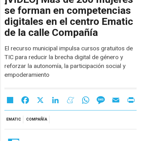
se forman en competencias
digitales en el centro Ematic
de la calle Compañía
El recurso municipal impulsa cursos gratuitos de
TIC para reducir la brecha digital de género y
reforzar la autonomía, la participación social y
empoderamiento
Share
Facebook
X
LinkedIn
Meneame
WhatsApp
Message
Email
Pr
EMATIC
COMPAÑÍA