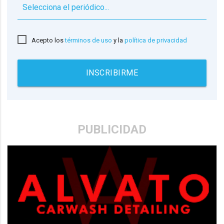
▼
Acepto los
términos de uso
y la
política de privacidad
INSCRIBIRME
PUBLICIDAD