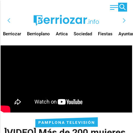
chevron_left
chevron_right
Berriozar
Berrioplano
Artica
Sociedad
Fiestas
Ayunta
PAMPLONA TELEVISIÓN
]VIDEO] Más de 200 mujeres