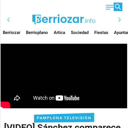
chevron_left
chevron_right
Berriozar
Berrioplano
Artica
Sociedad
Fiestas
Ayunta
PAMPLONA TELEVISIÓN
[VIDEO] Sánchez comparece