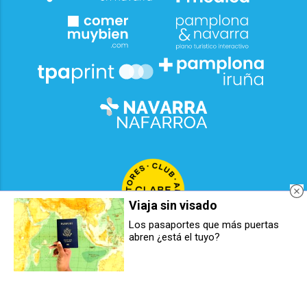
Viaja sin visado
Los pasaportes que más puertas
abren ¿está el tuyo?
Chaimae Hainan recibe el Premio
[EN DIRECTO] Sorteo de la Lotería
Navarra de Colores por su labor
de Navidad 2025
de acompañamiento jurídico a la
población migrante