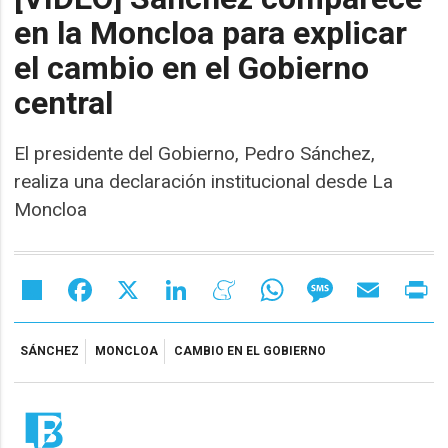
en la Moncloa para explicar
el cambio en el Gobierno
central
El presidente del Gobierno, Pedro Sánchez,
realiza una declaración institucional desde La
Moncloa
Share
Facebook
X
LinkedIn
Meneame
WhatsApp
Message
Email
Pr
SÁNCHEZ
MONCLOA
CAMBIO EN EL GOBIERNO