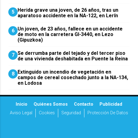
Herida grave una joven, de 26 años, tras un
5
aparatoso accidente en la NA-122, en Lerín
Un joven, de 23 años, fallece en un accidente
6
de moto en la carretera GI-3440, en Lezo
(Gipuzkoa)
Se derrumba parte del tejado y del tercer piso
7
de una vivienda deshabitada en Puente la Reina
Extinguido un incendio de vegetación en
8
campos de cereal cosechado junto a la NA-134,
en Lodosa
Inicio
Quiénes Somos
Contacto
Publicidad
Aviso Legal
Cookies
Seguridad
Protección De Datos