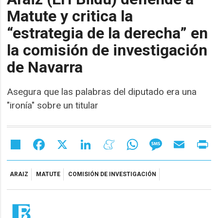
Matute y critica la
“estrategia de la derecha” en
la comisión de investigación
de Navarra
Asegura que las palabras del diputado era una
"ironía" sobre un titular
Share
Facebook
X
LinkedIn
Meneame
WhatsApp
Message
Email
Pr
ARAIZ
MATUTE
COMISIÓN DE INVESTIGACIÓN