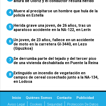
altura de Olóriz y el conductor resulta herido
Muere al precipitarse un hombre que huía de la
4
policía en Estella
Herida grave una joven, de 26 años, tras un
5
aparatoso accidente en la NA-122, en Lerín
Un joven, de 23 años, fallece en un accidente
6
de moto en la carretera GI-3440, en Lezo
(Gipuzkoa)
Se derrumba parte del tejado y del tercer piso
7
de una vivienda deshabitada en Puente la Reina
Extinguido un incendio de vegetación en
8
campos de cereal cosechado junto a la NA-134,
en Lodosa
Inicio
Quiénes Somos
Contacto
Publicidad
Aviso Legal
Cookies
Seguridad
Protección De Datos