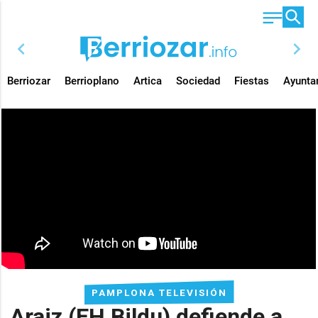
chevron_left
chevron_right
Berriozar
Berrioplano
Artica
Sociedad
Fiestas
Ayunta
PAMPLONA TELEVISIÓN
Araiz (EH Bildu) defiende a