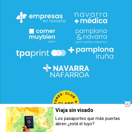
Viaja sin visado
Los pasaportes que más puertas
abren ¿está el tuyo?
Barkos muestra su "sorpresa" y
Avanza la recuperación ecológica
"malestar" con la OANA y ve
del molino de Ilundáin, un