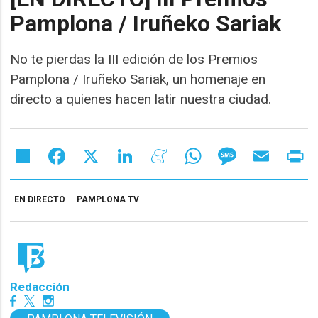
Pamplona / Iruñeko Sariak
No te pierdas la III edición de los Premios
Pamplona / Iruñeko Sariak, un homenaje en
directo a quienes hacen latir nuestra ciudad.
Share
Facebook
X
LinkedIn
Meneame
WhatsApp
Message
Email
Pr
EN DIRECTO
PAMPLONA TV
Redacción