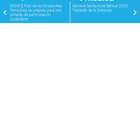
[VIDEO] Foro de los Ensanches:
Semana Santa/Aste Santua 2025:
Pamplona se prepara para una
Traslado de la Dolorosa
jornada de participación
ciudadana