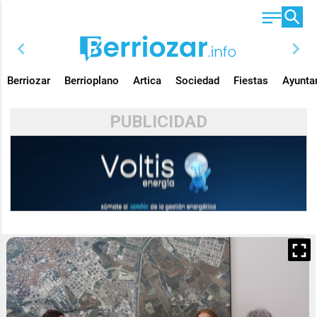
chevron_left
chevron_right
Berriozar
Berrioplano
Artica
Sociedad
Fiestas
Ayunta
PUBLICIDAD