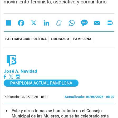
movimiento feminista, asociativo y comunitario
Share
Facebook
X
LinkedIn
Meneame
WhatsApp
Message
Email
Pr
PARTICIPACIÓN POLÍTICA
LIDERAZGO
PAMPLONA
José A. Navidad
PAMPLONA ACTUAL PAMPLONA
Publicado: 03/06/2026 ·
18:31
Actualizado: 04/06/2026 · 08:07
Este y otros temas se han tratado en el Consejo
Municipal de las Mujeres, que se ha celebrado esta