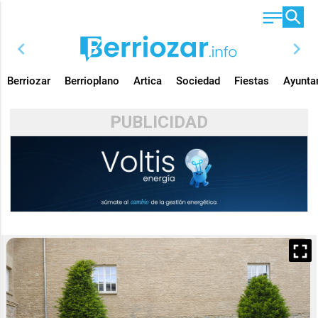
chevron_left
chevron_right
Berriozar
Berrioplano
Artica
Sociedad
Fiestas
Ayunta
PUBLICIDAD