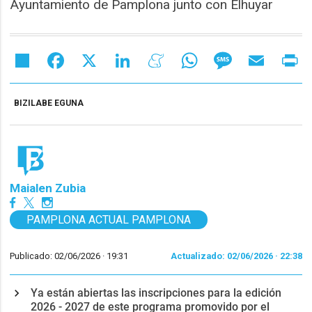
Ayuntamiento de Pamplona junto con Elhuyar
Share
Facebook
X
LinkedIn
Meneame
WhatsApp
Message
Email
Pr
BIZILABE EGUNA
Maialen Zubia
PAMPLONA ACTUAL PAMPLONA
Publicado: 02/06/2026 ·
19:31
Actualizado: 02/06/2026 · 22:38
Ya están abiertas las inscripciones para la edición
2026 - 2027 de este programa promovido por el